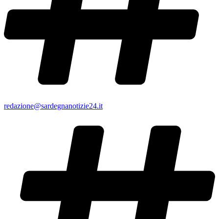
redazione@sardegnanotizie24.it