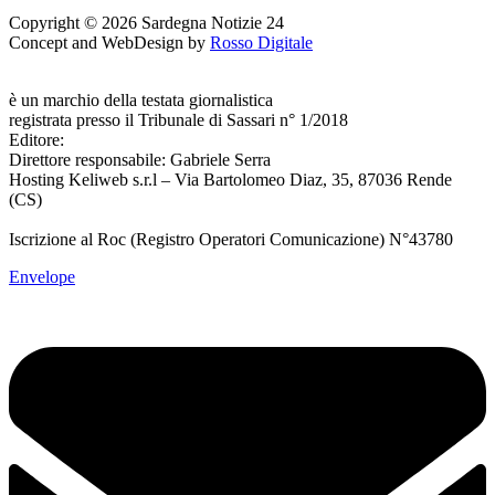
Copyright © 2026 Sardegna Notizie 24
Concept and WebDesign by
Rosso Digitale
www.sardegnanotizie24.it
è un marchio della testata giornalistica
Sardegna Eventi24
registrata presso il Tribunale di Sassari n° 1/2018
Editore:
RossoDigitale S.r.L.s
Direttore responsabile: Gabriele Serra
Hosting Keliweb s.r.l – Via Bartolomeo Diaz, 35, 87036 Rende
(CS)
Iscrizione al Roc (Registro Operatori Comunicazione) N°43780
Envelope