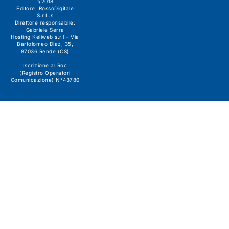
1/2018
Editore:
RossoDigitale
S.r.L.s
Direttore responsabile:
Gabriele Serra
Hosting Keliweb s.r.l – Via
Bartolomeo Diaz, 35,
87036 Rende (CS)
Iscrizione al Roc
(Registro Operatori
Comunicazione) N°43780