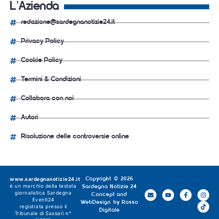
L'Azienda
redazione@sardegnanotizie24.it
Privacy Policy
Cookie Policy
Termini & Condizioni
Collabora con noi
Autori
Risoluzione delle controversie online
www.sardegnanotizie24.it
Copyright © 2026
è un marchio della testata
Sardegna Notizie 24
giornalistica
Sardegna
Concept and
Eventi24
WebDesign by
Rosso
registrata presso il
Digitale
Tribunale di Sassari n°