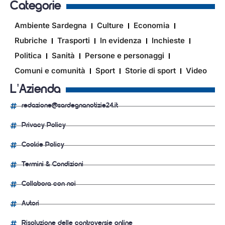
Categorie
Ambiente Sardegna
Culture
Economia
Rubriche
Trasporti
In evidenza
Inchieste
Politica
Sanità
Persone e personaggi
Comuni e comunità
Sport
Storie di sport
Video
L'Azienda
redazione@sardegnanotizie24.it
Privacy Policy
Cookie Policy
Termini & Condizioni
Collabora con noi
Autori
Risoluzione delle controversie online