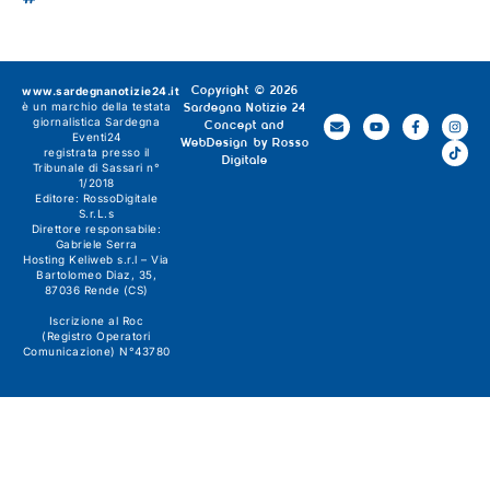
www.sardegnanotizie24.it
Copyright © 2026
è un marchio della testata
Sardegna Notizie 24
giornalistica
Sardegna
Concept and
Eventi24
WebDesign by
Rosso
registrata presso il
Digitale
Tribunale di Sassari n°
1/2018
Editore:
RossoDigitale
S.r.L.s
Direttore responsabile:
Gabriele Serra
Hosting Keliweb s.r.l – Via
Bartolomeo Diaz, 35,
87036 Rende (CS)
Iscrizione al Roc
(Registro Operatori
Comunicazione) N°43780