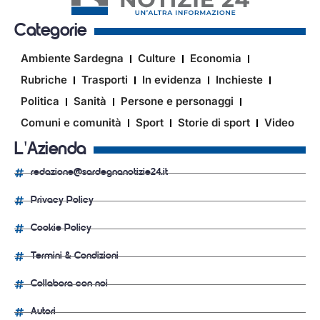
Categorie
Ambiente Sardegna
Culture
Economia
Rubriche
Trasporti
In evidenza
Inchieste
Politica
Sanità
Persone e personaggi
Comuni e comunità
Sport
Storie di sport
Video
L'Azienda
redazione@sardegnanotizie24.it
Privacy Policy
Cookie Policy
Termini & Condizioni
Collabora con noi
Autori