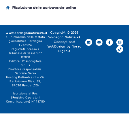
Risoluzione delle controversie online
www.sardegnanotizie24.it
Copyright © 2026
è un marchio della testata
Sardegna Notizie 24
giornalistica
Sardegna
Concept and
Eventi24
WebDesign by
Rosso
registrata presso il
Digitale
Tribunale di Sassari n°
1/2018
Editore:
RossoDigitale
S.r.L.s
Direttore responsabile:
Gabriele Serra
Hosting Keliweb s.r.l – Via
Bartolomeo Diaz, 35,
87036 Rende (CS)
Iscrizione al Roc
(Registro Operatori
Comunicazione) N°43780