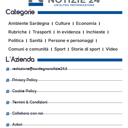
Categorie
Ambiente Sardegna
Culture
Economia
Rubriche
Trasporti
In evidenza
Inchieste
Politica
Sanità
Persone e personaggi
Comuni e comunità
Sport
Storie di sport
Video
L'Azienda
redazione@sardegnanotizie24.it
Privacy Policy
Cookie Policy
Termini & Condizioni
Collabora con noi
Autori