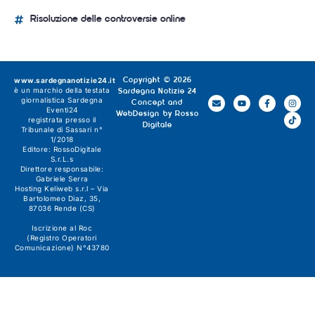
Risoluzione delle controversie online
www.sardegnanotizie24.it
Copyright © 2026
è un marchio della testata
Sardegna Notizie 24
giornalistica
Sardegna
Concept and
Eventi24
WebDesign by
Rosso
registrata presso il
Digitale
Tribunale di Sassari n°
1/2018
Editore:
RossoDigitale
S.r.L.s
Direttore responsabile:
Gabriele Serra
Hosting Keliweb s.r.l – Via
Bartolomeo Diaz, 35,
87036 Rende (CS)
Iscrizione al Roc
(Registro Operatori
Comunicazione) N°43780