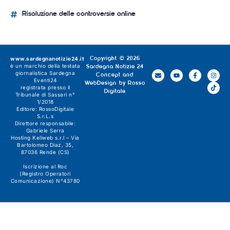
Risoluzione delle controversie online
www.sardegnanotizie24.it
Copyright © 2026
è un marchio della testata
Sardegna Notizie 24
giornalistica
Sardegna
Concept and
Eventi24
WebDesign by
Rosso
registrata presso il
Digitale
Tribunale di Sassari n°
1/2018
Editore:
RossoDigitale
S.r.L.s
Direttore responsabile:
Gabriele Serra
Hosting Keliweb s.r.l – Via
Bartolomeo Diaz, 35,
87036 Rende (CS)
Iscrizione al Roc
(Registro Operatori
Comunicazione) N°43780