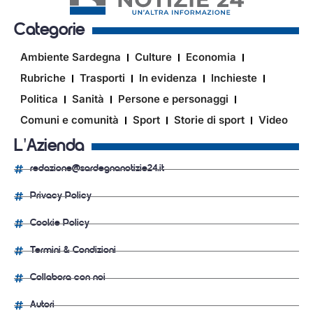
Categorie
Ambiente Sardegna
Culture
Economia
Rubriche
Trasporti
In evidenza
Inchieste
Politica
Sanità
Persone e personaggi
Comuni e comunità
Sport
Storie di sport
Video
L'Azienda
redazione@sardegnanotizie24.it
Privacy Policy
Cookie Policy
Termini & Condizioni
Collabora con noi
Autori