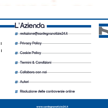
L'Azienda
redazione@sardegnanotizie24.it
Privacy Policy
Cookie Policy
Termini & Condizioni
Collabora con noi
Autori
Risoluzione delle controversie online
www.sardegnanotizie24.it