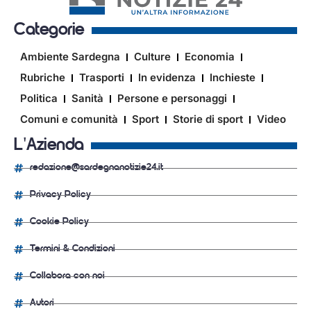
Categorie
Ambiente Sardegna
Culture
Economia
Rubriche
Trasporti
In evidenza
Inchieste
Politica
Sanità
Persone e personaggi
Comuni e comunità
Sport
Storie di sport
Video
L'Azienda
redazione@sardegnanotizie24.it
Privacy Policy
Cookie Policy
Termini & Condizioni
Collabora con noi
Autori