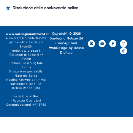
Risoluzione delle controversie online
www.sardegnanotizie24.it
Copyright © 2026
è un marchio della testata
Sardegna Notizie 24
giornalistica
Sardegna
Concept and
Eventi24
WebDesign by
Rosso
registrata presso il
Digitale
Tribunale di Sassari n°
1/2018
Editore:
RossoDigitale
S.r.L.s
Direttore responsabile:
Gabriele Serra
Hosting Keliweb s.r.l – Via
Bartolomeo Diaz, 35,
87036 Rende (CS)
Iscrizione al Roc
(Registro Operatori
Comunicazione) N°43780