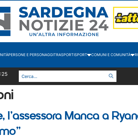
NITÀ
PERSONE E PERSONAGGI
TRASPORTI
SPORT
COMUNI E COMUNITÀ
R
4:25
oni
, l’assessora Manca a Ryan
smo”