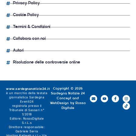
Privacy Policy
Cookie Policy
Termini & Condizioni
Collabora con noi
Autori
Risoluzione delle controversie online
www.sardegnanotizie24.it
Copyright © 2026
è un marchio della testata
Sardegna Notizie 24
giornalistica
Sardegna
Concept and
Eventi24
WebDesign by
Rosso
registrata presso il
Digitale
Tribunale di Sassari n°
1/2018
Editore:
RossoDigitale
S.r.L.s
Direttore responsabile:
Gabriele Serra
Hosting Keliweb s.r.l – Via