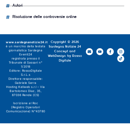
Autori
Risoluzione delle controversie online
www.sardegnanotizie24.it
Copyright © 2026
è un marchio della testata
Sardegna Notizie 24
giornalistica
Sardegna
Concept and
Eventi24
WebDesign by
Rosso
registrata presso il
Digitale
Tribunale di Sassari n°
1/2018
Editore:
RossoDigitale
S.r.L.s
Direttore responsabile:
Gabriele Serra
Hosting Keliweb s.r.l – Via
Bartolomeo Diaz, 35,
87036 Rende (CS)
Iscrizione al Roc
(Registro Operatori
Comunicazione) N°43780