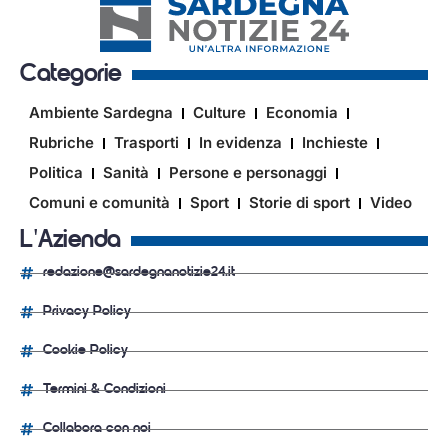
Categorie
Ambiente Sardegna
Culture
Economia
Rubriche
Trasporti
In evidenza
Inchieste
Politica
Sanità
Persone e personaggi
Comuni e comunità
Sport
Storie di sport
Video
L'Azienda
redazione@sardegnanotizie24.it
Privacy Policy
Cookie Policy
Termini & Condizioni
Collabora con noi