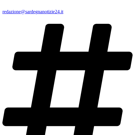
redazione@sardegnanotizie24.it