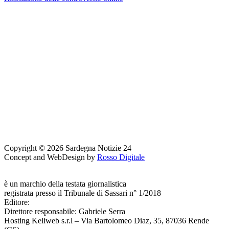
Copyright © 2026 Sardegna Notizie 24
Concept and WebDesign by
Rosso Digitale
www.sardegnanotizie24.it
è un marchio della testata giornalistica
Sardegna Eventi24
registrata presso il Tribunale di Sassari n° 1/2018
Editore:
RossoDigitale S.r.L.s
Direttore responsabile: Gabriele Serra
Hosting Keliweb s.r.l – Via Bartolomeo Diaz, 35, 87036 Rende