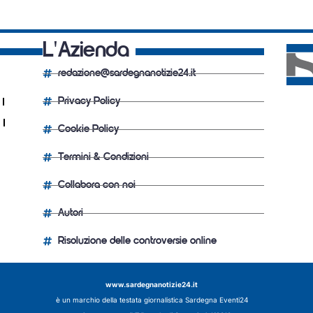
L'Azienda
redazione@sardegnanotizie24.it
Privacy Policy
Cookie Policy
Termini & Condizioni
Collabora con noi
Autori
Risoluzione delle controversie online
www.sardegnanotizie24.it
è un marchio della testata giornalistica
Sardegna Eventi24