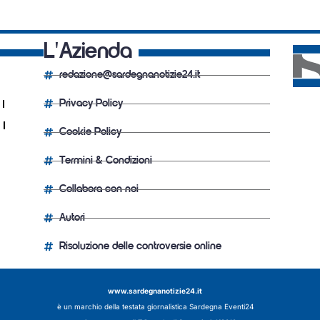
L'Azienda
redazione@sardegnanotizie24.it
Privacy Policy
Cookie Policy
Termini & Condizioni
Collabora con noi
Autori
Risoluzione delle controversie online
www.sardegnanotizie24.it
è un marchio della testata giornalistica
Sardegna Eventi24