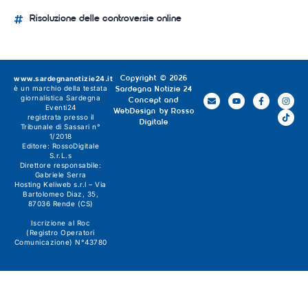
Risoluzione delle controversie online
www.sardegnanotizie24.it
Copyright © 2026
è un marchio della testata
Sardegna Notizie 24
giornalistica
Sardegna
Concept and
Eventi24
WebDesign by
Rosso
registrata presso il
Digitale
Tribunale di Sassari n°
1/2018
Editore:
RossoDigitale
S.r.L.s
Direttore responsabile:
Gabriele Serra
Hosting Keliweb s.r.l – Via
Bartolomeo Diaz, 35,
87036 Rende (CS)
Iscrizione al Roc
(Registro Operatori
Comunicazione) N°43780