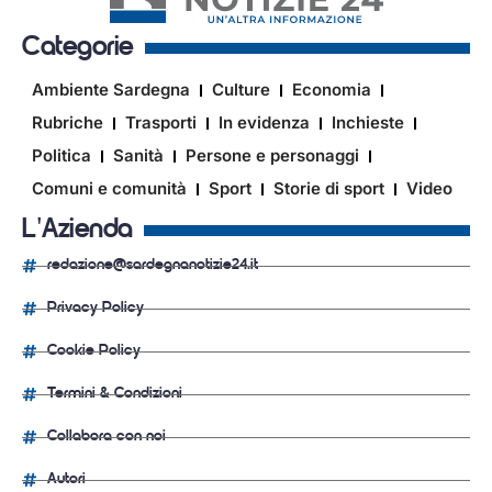
Categorie
Ambiente Sardegna
Culture
Economia
Rubriche
Trasporti
In evidenza
Inchieste
Politica
Sanità
Persone e personaggi
Comuni e comunità
Sport
Storie di sport
Video
L'Azienda
redazione@sardegnanotizie24.it
Privacy Policy
Cookie Policy
Termini & Condizioni
Collabora con noi
Autori