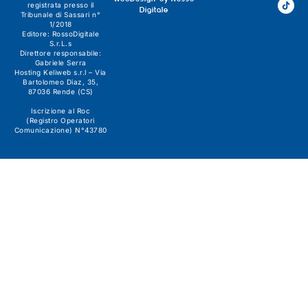
registrata presso il
Digitale
Tribunale di Sassari n°
1/2018
Editore:
RossoDigitale
S.r.L.s
Direttore responsabile:
Gabriele Serra
Hosting Keliweb s.r.l – Via
Bartolomeo Diaz, 35,
87036 Rende (CS)
Iscrizione al Roc
(Registro Operatori
Comunicazione) N°43780