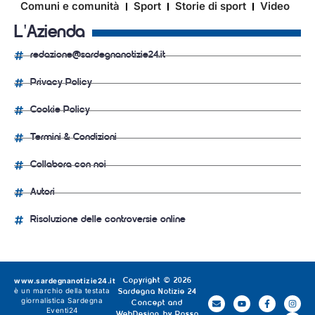
Comuni e comunità
Sport
Storie di sport
Video
L'Azienda
redazione@sardegnanotizie24.it
Privacy Policy
Cookie Policy
Termini & Condizioni
Collabora con noi
Autori
Risoluzione delle controversie online
www.sardegnanotizie24.it
Copyright © 2026
è un marchio della testata
Sardegna Notizie 24
giornalistica
Sardegna
Concept and
Eventi24
WebDesign by
Rosso