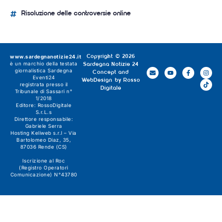
Risoluzione delle controversie online
www.sardegnanotizie24.it
Copyright © 2026
è un marchio della testata
Sardegna Notizie 24
giornalistica
Sardegna
Concept and
Eventi24
WebDesign by
Rosso
registrata presso il
Digitale
Tribunale di Sassari n°
1/2018
Editore:
RossoDigitale
S.r.L.s
Direttore responsabile:
Gabriele Serra
Hosting Keliweb s.r.l – Via
Bartolomeo Diaz, 35,
87036 Rende (CS)
Iscrizione al Roc
(Registro Operatori
Comunicazione) N°43780