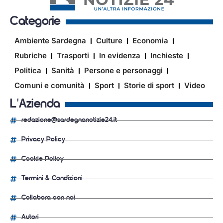
Categorie
Ambiente Sardegna
Culture
Economia
Rubriche
Trasporti
In evidenza
Inchieste
Politica
Sanità
Persone e personaggi
Comuni e comunità
Sport
Storie di sport
Video
L'Azienda
redazione@sardegnanotizie24.it
Privacy Policy
Cookie Policy
Termini & Condizioni
Collabora con noi
Autori