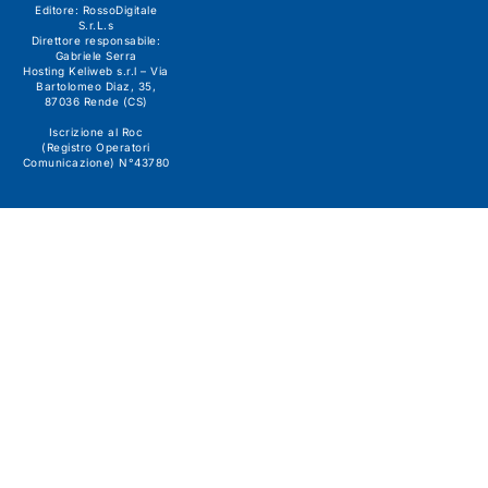
Editore:
RossoDigitale
S.r.L.s
Direttore responsabile:
Gabriele Serra
Hosting Keliweb s.r.l – Via
Bartolomeo Diaz, 35,
87036 Rende (CS)
Iscrizione al Roc
(Registro Operatori
Comunicazione) N°43780