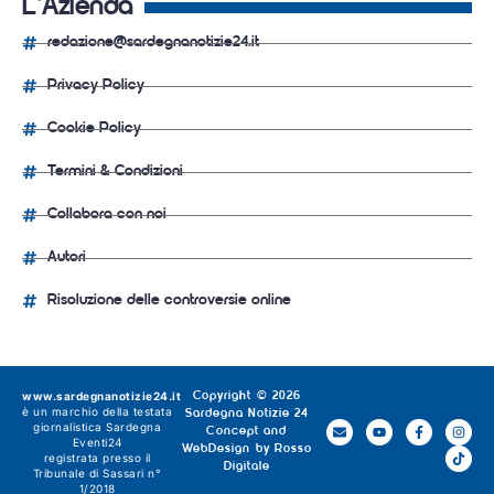
L'Azienda
redazione@sardegnanotizie24.it
Privacy Policy
Cookie Policy
Termini & Condizioni
Collabora con noi
Autori
Risoluzione delle controversie online
www.sardegnanotizie24.it
Copyright © 2026
è un marchio della testata
Sardegna Notizie 24
giornalistica
Sardegna
Concept and
Eventi24
WebDesign by
Rosso
registrata presso il
Digitale
Tribunale di Sassari n°
1/2018