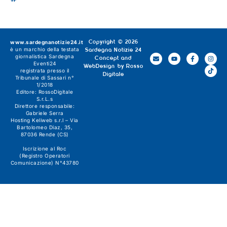
www.sardegnanotizie24.it
Copyright © 2026
è un marchio della testata
Sardegna Notizie 24
giornalistica
Sardegna
Concept and
Eventi24
WebDesign by
Rosso
registrata presso il
Digitale
Tribunale di Sassari n°
1/2018
Editore:
RossoDigitale
S.r.L.s
Direttore responsabile:
Gabriele Serra
Hosting Keliweb s.r.l – Via
Bartolomeo Diaz, 35,
87036 Rende (CS)
Iscrizione al Roc
(Registro Operatori
Comunicazione) N°43780