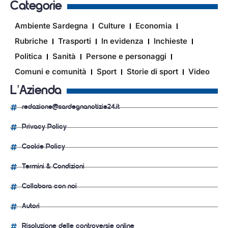
Categorie
Ambiente Sardegna
Culture
Economia
Rubriche
Trasporti
In evidenza
Inchieste
Politica
Sanità
Persone e personaggi
Comuni e comunità
Sport
Storie di sport
Video
L'Azienda
redazione@sardegnanotizie24.it
Privacy Policy
Cookie Policy
Termini & Condizioni
Collabora con noi
Autori
Risoluzione delle controversie online