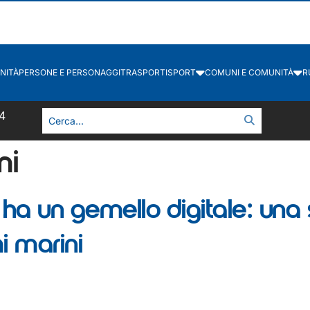
NITÀ
PERSONE E PERSONAGGI
TRASPORTI
SPORT
COMUNI E COMUNITÀ
R
4
mi
ha un gemello digitale: una s
i marini