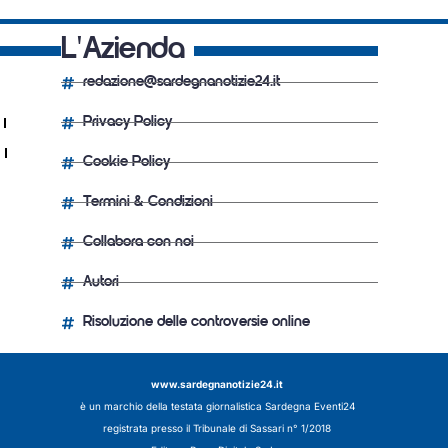
L'Azienda
redazione@sardegnanotizie24.it
Privacy Policy
Cookie Policy
Termini & Condizioni
Collabora con noi
Autori
Risoluzione delle controversie online
www.sardegnanotizie24.it
è un marchio della testata giornalistica
Sardegna Eventi24
registrata presso il Tribunale di Sassari n° 1/2018