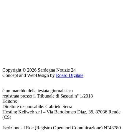
Copyright © 2026 Sardegna Notizie 24
Concept and WebDesign by
Rosso Digitale
www.sardegnanotizie24.it
è un marchio della testata giornalistica
Sardegna Eventi24
registrata presso il Tribunale di Sassari n° 1/2018
Editore:
RossoDigitale S.r.L.s
Direttore responsabile: Gabriele Serra
Hosting Keliweb s.r.l – Via Bartolomeo Diaz, 35, 87036 Rende
(CS)
Iscrizione al Roc (Registro Operatori Comunicazione) N°43780