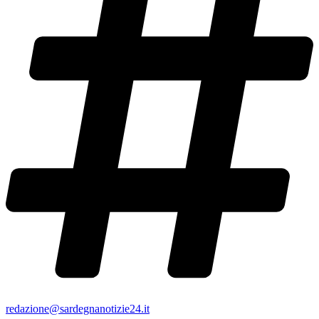
redazione@sardegnanotizie24.it