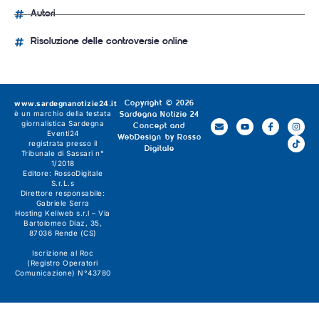
Autori
Risoluzione delle controversie online
www.sardegnanotizie24.it
Copyright © 2026
è un marchio della testata
Sardegna Notizie 24
giornalistica
Sardegna
Concept and
Eventi24
WebDesign by
Rosso
registrata presso il
Digitale
Tribunale di Sassari n°
1/2018
Editore:
RossoDigitale
S.r.L.s
Direttore responsabile:
Gabriele Serra
Hosting Keliweb s.r.l – Via
Bartolomeo Diaz, 35,
87036 Rende (CS)
Iscrizione al Roc
(Registro Operatori
Comunicazione) N°43780