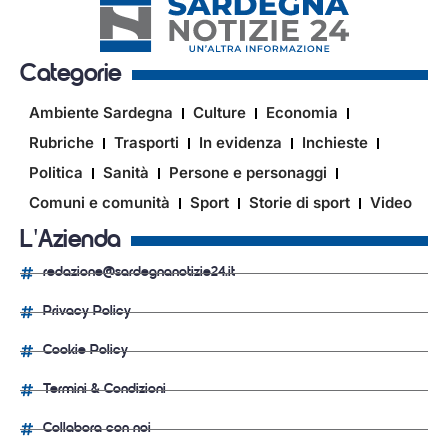
Categorie
Ambiente Sardegna
Culture
Economia
Rubriche
Trasporti
In evidenza
Inchieste
Politica
Sanità
Persone e personaggi
Comuni e comunità
Sport
Storie di sport
Video
L'Azienda
redazione@sardegnanotizie24.it
Privacy Policy
Cookie Policy
Termini & Condizioni
Collabora con noi