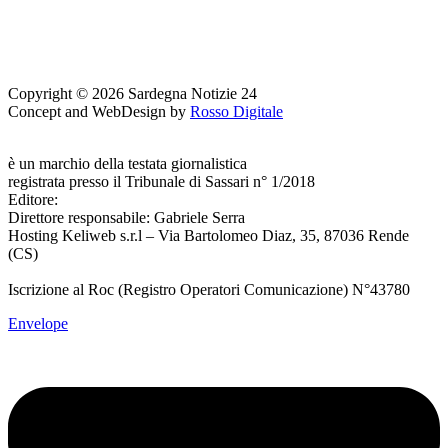
Copyright © 2026 Sardegna Notizie 24
Concept and WebDesign by
Rosso Digitale
www.sardegnanotizie24.it
è un marchio della testata giornalistica
Sardegna Eventi24
registrata presso il Tribunale di Sassari n° 1/2018
Editore:
RossoDigitale S.r.L.s
Direttore responsabile: Gabriele Serra
Hosting Keliweb s.r.l – Via Bartolomeo Diaz, 35, 87036 Rende
(CS)
Iscrizione al Roc (Registro Operatori Comunicazione) N°43780
Envelope