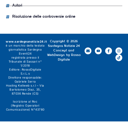
Autori
Risoluzione delle controversie online
www.sardegnanotizie24.it
Copyright © 2026
è un marchio della testata
Sardegna Notizie 24
giornalistica
Sardegna
Concept and
Eventi24
WebDesign by
Rosso
registrata presso il
Digitale
Tribunale di Sassari n°
1/2018
Editore:
RossoDigitale
S.r.L.s
Direttore responsabile:
Gabriele Serra
Hosting Keliweb s.r.l – Via
Bartolomeo Diaz, 35,
87036 Rende (CS)
Iscrizione al Roc
(Registro Operatori
Comunicazione) N°43780