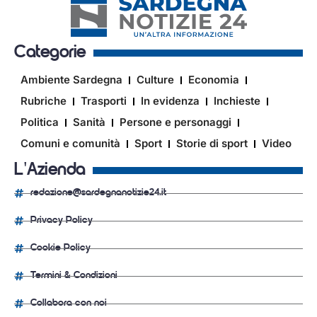
Categorie
Ambiente Sardegna
Culture
Economia
Rubriche
Trasporti
In evidenza
Inchieste
Politica
Sanità
Persone e personaggi
Comuni e comunità
Sport
Storie di sport
Video
L'Azienda
redazione@sardegnanotizie24.it
Privacy Policy
Cookie Policy
Termini & Condizioni
Collabora con noi