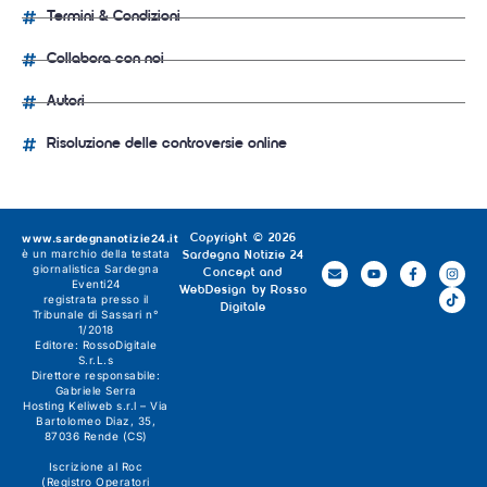
Termini & Condizioni
Collabora con noi
Autori
Risoluzione delle controversie online
www.sardegnanotizie24.it
Copyright © 2026
è un marchio della testata
Sardegna Notizie 24
giornalistica
Sardegna
Concept and
Eventi24
WebDesign by
Rosso
registrata presso il
Digitale
Tribunale di Sassari n°
1/2018
Editore:
RossoDigitale
S.r.L.s
Direttore responsabile:
Gabriele Serra
Hosting Keliweb s.r.l – Via
Bartolomeo Diaz, 35,
87036 Rende (CS)
Iscrizione al Roc
(Registro Operatori