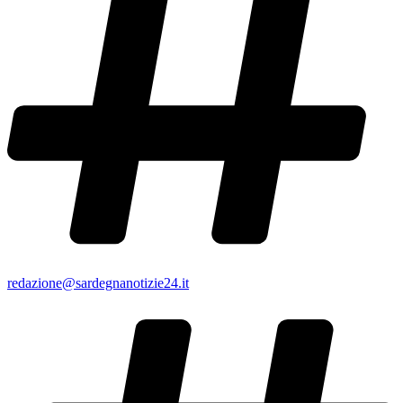
redazione@sardegnanotizie24.it