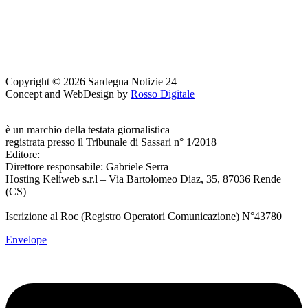
Copyright © 2026 Sardegna Notizie 24
Concept and WebDesign by
Rosso Digitale
www.sardegnanotizie24.it
è un marchio della testata giornalistica
Sardegna Eventi24
registrata presso il Tribunale di Sassari n° 1/2018
Editore:
RossoDigitale S.r.L.s
Direttore responsabile: Gabriele Serra
Hosting Keliweb s.r.l – Via Bartolomeo Diaz, 35, 87036 Rende
(CS)
Iscrizione al Roc (Registro Operatori Comunicazione) N°43780
Envelope