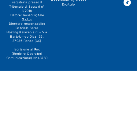
registrata presso il
Digitale
Tribunale di Sassari n°
1/2018
Editore:
RossoDigitale
S.r.L.s
Direttore responsabile:
Gabriele Serra
Hosting Keliweb s.r.l – Via
Bartolomeo Diaz, 35,
87036 Rende (CS)
Iscrizione al Roc
(Registro Operatori
Comunicazione) N°43780