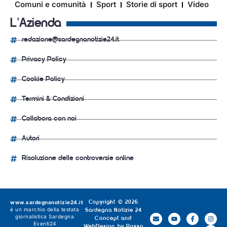
Comuni e comunità
Sport
Storie di sport
Video
L'Azienda
redazione@sardegnanotizie24.it
Privacy Policy
Cookie Policy
Termini & Condizioni
Collabora con noi
Autori
Risoluzione delle controversie online
www.sardegnanotizie24.it
Copyright © 2026
è un marchio della testata
Sardegna Notizie 24
giornalistica
Sardegna
Concept and
Eventi24
WebDesign by
Rosso