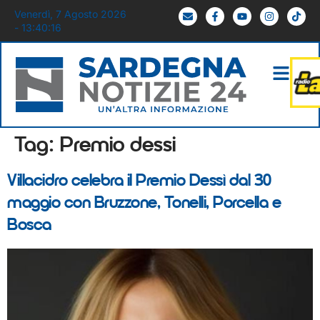
Venerdì, 7 Agosto 2026
- 13:40:16
Tag:
Premio dessi
Villacidro celebra il Premio Dessì dal 30
maggio con Bruzzone, Tonelli, Porcella e
Bosca