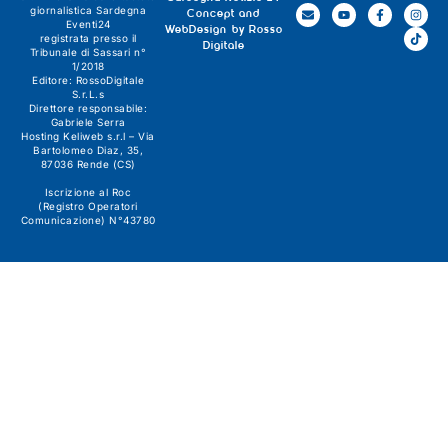
giornalistica
Sardegna
Concept and
Eventi24
WebDesign by
Rosso
registrata presso il
Digitale
Tribunale di Sassari n°
1/2018
Editore:
RossoDigitale
S.r.L.s
Direttore responsabile:
Gabriele Serra
Hosting Keliweb s.r.l – Via
Bartolomeo Diaz, 35,
87036 Rende (CS)
Iscrizione al Roc
(Registro Operatori
Comunicazione) N°43780