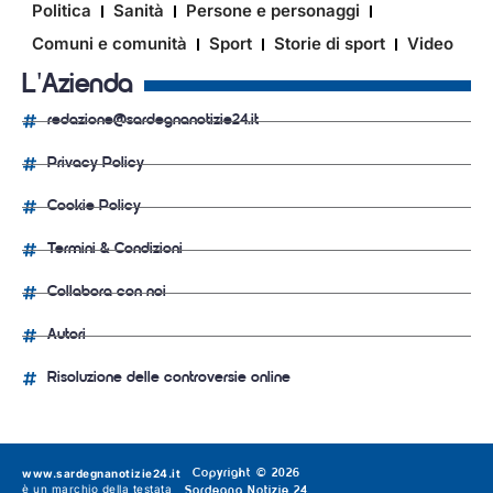
Politica
Sanità
Persone e personaggi
Comuni e comunità
Sport
Storie di sport
Video
L'Azienda
redazione@sardegnanotizie24.it
Privacy Policy
Cookie Policy
Termini & Condizioni
Collabora con noi
Autori
Risoluzione delle controversie online
www.sardegnanotizie24.it
Copyright © 2026
è un marchio della testata
Sardegna Notizie 24