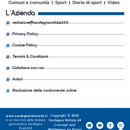
Comuni e comunità
Sport
Storie di sport
Video
L'Azienda
redazione@sardegnanotizie24.it
Privacy Policy
Cookie Policy
Termini & Condizioni
Collabora con noi
Autori
Risoluzione delle controversie online
www.sardegnanotizie24.it
Copyright © 2026
è un marchio della testata
Sardegna Notizie 24
giornalistica
Sardegna
Concept and
Eventi24
WebDesign by
Rosso