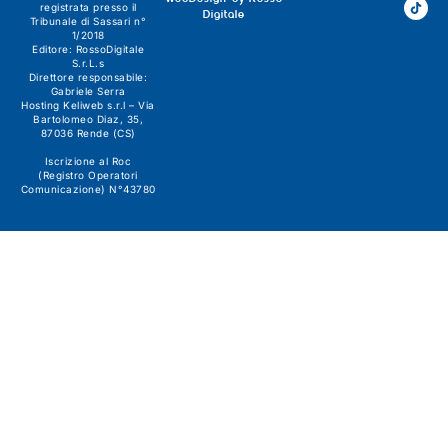
registrata presso il
Digitale
Tribunale di Sassari n°
1/2018
Editore:
RossoDigitale
S.r.L.s
Direttore responsabile:
Gabriele Serra
Hosting Keliweb s.r.l – Via
Bartolomeo Diaz, 35,
87036 Rende (CS)
Iscrizione al Roc
(Registro Operatori
Comunicazione) N°43780