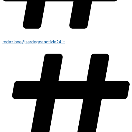
redazione@sardegnanotizie24.it