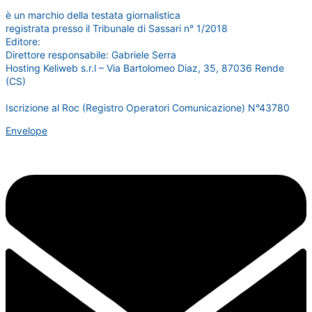
www.sardegnanotizie24.it
è un marchio della testata giornalistica
Sardegna Eventi24
registrata presso il Tribunale di Sassari n° 1/2018
Editore:
RossoDigitale S.r.L.s
Direttore responsabile: Gabriele Serra
Hosting Keliweb s.r.l – Via Bartolomeo Diaz, 35, 87036 Rende
(CS)
Iscrizione al Roc (Registro Operatori Comunicazione) N°43780
Envelope