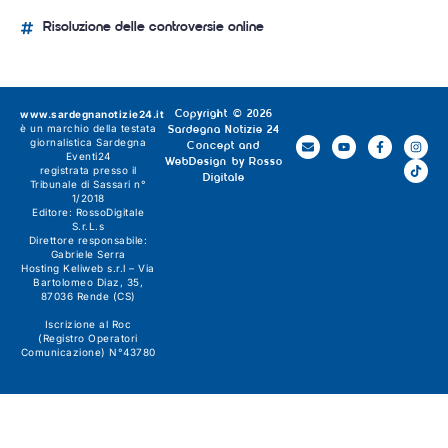
Risoluzione delle controversie online
www.sardegnanotizie24.it
Copyright © 2026
è un marchio della testata
Sardegna Notizie 24
giornalistica
Sardegna
Concept and
Eventi24
WebDesign by
Rosso
registrata presso il
Digitale
Tribunale di Sassari n°
1/2018
Editore:
RossoDigitale
S.r.L.s
Direttore responsabile:
Gabriele Serra
Hosting Keliweb s.r.l – Via
Bartolomeo Diaz, 35,
87036 Rende (CS)
Iscrizione al Roc
(Registro Operatori
Comunicazione) N°43780