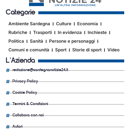
Categorie
Ambiente Sardegna
Culture
Economia
Rubriche
Trasporti
In evidenza
Inchieste
Politica
Sanità
Persone e personaggi
Comuni e comunità
Sport
Storie di sport
Video
L'Azienda
redazione@sardegnanotizie24.it
Privacy Policy
Cookie Policy
Termini & Condizioni
Collabora con noi
Autori