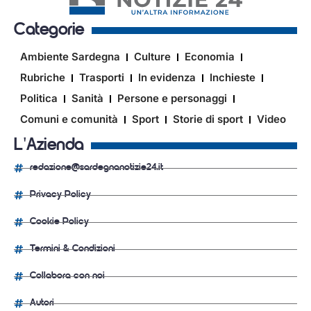
Categorie
Ambiente Sardegna
Culture
Economia
Rubriche
Trasporti
In evidenza
Inchieste
Politica
Sanità
Persone e personaggi
Comuni e comunità
Sport
Storie di sport
Video
L'Azienda
redazione@sardegnanotizie24.it
Privacy Policy
Cookie Policy
Termini & Condizioni
Collabora con noi
Autori