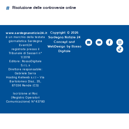
Risoluzione delle controversie online
www.sardegnanotizie24.it
Copyright © 2026
è un marchio della testata
Sardegna Notizie 24
giornalistica
Sardegna
Concept and
Eventi24
WebDesign by
Rosso
registrata presso il
Digitale
Tribunale di Sassari n°
1/2018
Editore:
RossoDigitale
S.r.L.s
Direttore responsabile:
Gabriele Serra
Hosting Keliweb s.r.l – Via
Bartolomeo Diaz, 35,
87036 Rende (CS)
Iscrizione al Roc
(Registro Operatori
Comunicazione) N°43780