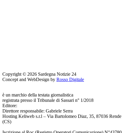
Copyright © 2026 Sardegna Notizie 24
Concept and WebDesign by
Rosso Digitale
www.sardegnanotizie24.it
è un marchio della testata giornalistica
Sardegna Eventi24
registrata presso il Tribunale di Sassari n° 1/2018
Editore:
RossoDigitale S.r.L.s
Direttore responsabile: Gabriele Serra
Hosting Keliweb s.r.l – Via Bartolomeo Diaz, 35, 87036 Rende
(CS)
Iscrizione al Roc (Registro Operatori Comunicazione) N°43780