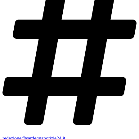
redazione@sardegnanotizie24.it