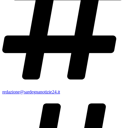
redazione@sardegnanotizie24.it