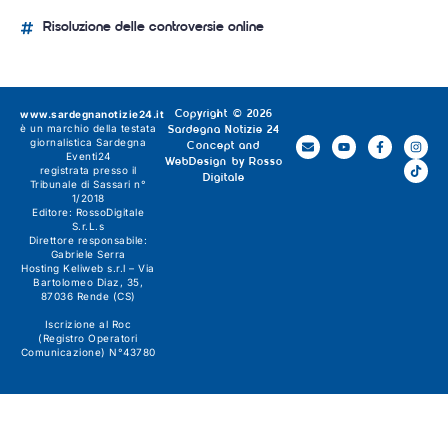
Risoluzione delle controversie online
www.sardegnanotizie24.it
Copyright © 2026
è un marchio della testata
Sardegna Notizie 24
giornalistica
Sardegna
Concept and
Eventi24
WebDesign by
Rosso
registrata presso il
Digitale
Tribunale di Sassari n°
1/2018
Editore:
RossoDigitale
S.r.L.s
Direttore responsabile:
Gabriele Serra
Hosting Keliweb s.r.l – Via
Bartolomeo Diaz, 35,
87036 Rende (CS)
Iscrizione al Roc
(Registro Operatori
Comunicazione) N°43780