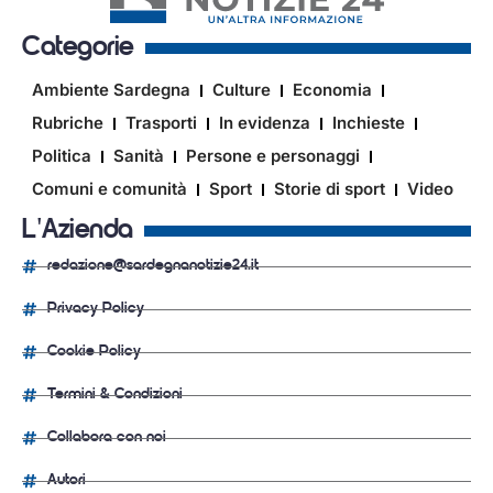
Categorie
Ambiente Sardegna
Culture
Economia
Rubriche
Trasporti
In evidenza
Inchieste
Politica
Sanità
Persone e personaggi
Comuni e comunità
Sport
Storie di sport
Video
L'Azienda
redazione@sardegnanotizie24.it
Privacy Policy
Cookie Policy
Termini & Condizioni
Collabora con noi
Autori