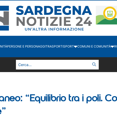
NITÀ
PERSONE E PERSONAGGI
TRASPORTI
SPORT
COMUNI E COMUNITÀ
R
taneo: “Equilibrio tra i poli. 
e”