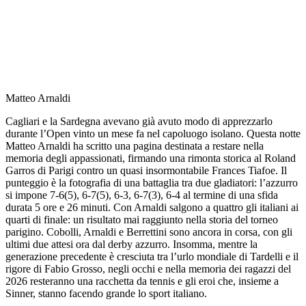
Matteo Arnaldi
Cagliari e la Sardegna avevano già avuto modo di apprezzarlo
durante l’Open vinto un mese fa nel capoluogo isolano. Questa notte
Matteo Arnaldi ha scritto una pagina destinata a restare nella
memoria degli appassionati, firmando una rimonta storica al Roland
Garros di Parigi contro un quasi insormontabile Frances Tiafoe. Il
punteggio è la fotografia di una battaglia tra due gladiatori: l’azzurro
si impone 7-6(5), 6-7(5), 6-3, 6-7(3), 6-4 al termine di una sfida
durata 5 ore e 26 minuti. Con Arnaldi salgono a quattro gli italiani ai
quarti di finale: un risultato mai raggiunto nella storia del torneo
parigino. Cobolli, Arnaldi e Berrettini sono ancora in corsa, con gli
ultimi due attesi ora dal derby azzurro. Insomma, mentre la
generazione precedente è cresciuta tra l’urlo mondiale di Tardelli e il
rigore di Fabio Grosso, negli occhi e nella memoria dei ragazzi del
2026 resteranno una racchetta da tennis e gli eroi che, insieme a
Sinner, stanno facendo grande lo sport italiano.