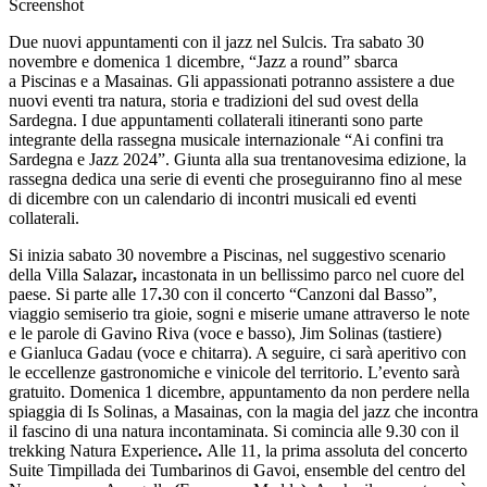
Screenshot
Due nuovi appuntamenti con il jazz nel Sulcis. Tra sabato 30
novembre e domenica 1 dicembre, “Jazz a round” sbarca
a Piscinas e a Masainas. Gli appassionati potranno assistere a due
nuovi eventi tra natura, storia e tradizioni del sud ovest della
Sardegna. I due appuntamenti collaterali itineranti sono parte
integrante della rassegna musicale internazionale “Ai confini tra
Sardegna e Jazz 2024”. Giunta alla sua trentanovesima edizione, la
rassegna dedica una serie di eventi che proseguiranno fino al mese
di dicembre con un calendario di incontri musicali ed eventi
collaterali.
Si inizia sabato 30 novembre a Piscinas, nel suggestivo scenario
della Villa Salazar
,
incastonata in un bellissimo parco nel cuore del
paese. Si parte alle 17
.
30 con il concerto “Canzoni dal Basso”,
viaggio semiserio tra gioie, sogni e miserie umane attraverso le note
e le parole di Gavino Riva (voce e basso), Jim Solinas (tastiere)
e Gianluca Gadau (voce e chitarra). A seguire, ci sarà aperitivo con
le eccellenze gastronomiche e vinicole del territorio. L’evento sarà
gratuito.
Domenica 1 dicembre, appuntamento da non perdere nella
spiaggia di Is Solinas, a Masainas, con la magia del jazz che incontra
il fascino di una natura incontaminata. Si comincia alle 9.30 con il
trekking Natura Experience
.
Alle 11, la prima assoluta del concerto
Suite Timpillada dei Tumbarinos di Gavoi, ensemble del centro del