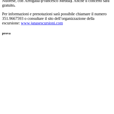
Nuorese, con Arrogalla
(
Francesco Medda
)
. Anche il concerto sarà
gratuito
.
Per informazioni e prenotazioni sarà possibile chiamare il numero
351.9667593 o consultare il sito dell’organizzazione della
escursione:
www.janasescursioni.com
prova