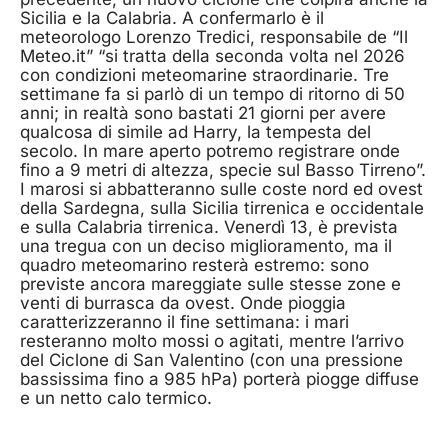
Sicilia e la Calabria. A confermarlo è il
meteorologo Lorenzo Tredici, responsabile de “Il
Meteo.it” “si tratta della seconda volta nel 2026
con condizioni meteomarine straordinarie. Tre
settimane fa si parlò di un tempo di ritorno di 50
anni; in realtà sono bastati 21 giorni per avere
qualcosa di simile ad Harry, la tempesta del
secolo. In mare aperto potremo registrare onde
fino a 9 metri di altezza, specie sul Basso Tirreno”.
I marosi si abbatteranno sulle coste nord ed ovest
della Sardegna, sulla Sicilia tirrenica e occidentale
e sulla Calabria tirrenica. Venerdì 13, è prevista
una tregua con un deciso miglioramento, ma il
quadro meteomarino resterà estremo: sono
previste ancora mareggiate sulle stesse zone e
venti di burrasca da ovest. Onde pioggia
caratterizzeranno il fine settimana: i mari
resteranno molto mossi o agitati, mentre l’arrivo
del Ciclone di San Valentino (con una pressione
bassissima fino a 985 hPa) porterà piogge diffuse
e un netto calo termico.