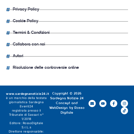
Privacy Policy
Cookie Policy
Termini & Condizioni
Collabora con noi
Autori
Risoluzione delle controversie online
www.sardegnanotizie24.it
Copyright © 2026
è un marchio della testata
Sardegna Notizie 24
giornalistica
Sardegna
Concept and
Eventi24
WebDesign by
Rosso
registrata presso il
Digitale
Tribunale di Sassari n°
1/2018
Editore:
RossoDigitale
S.r.L.s
Direttore responsabile: