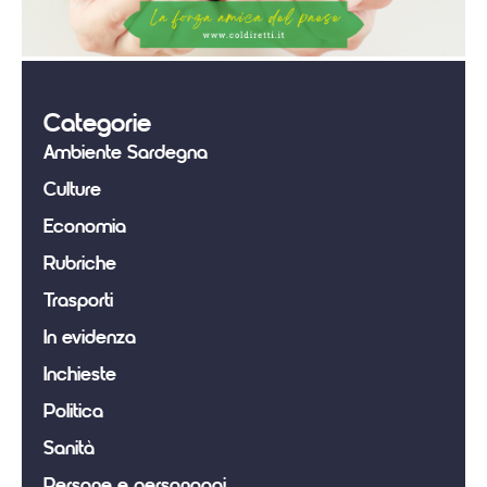
Categorie
Ambiente Sardegna
Culture
Economia
Rubriche
Trasporti
In evidenza
Inchieste
Politica
Sanità
Persone e personaggi