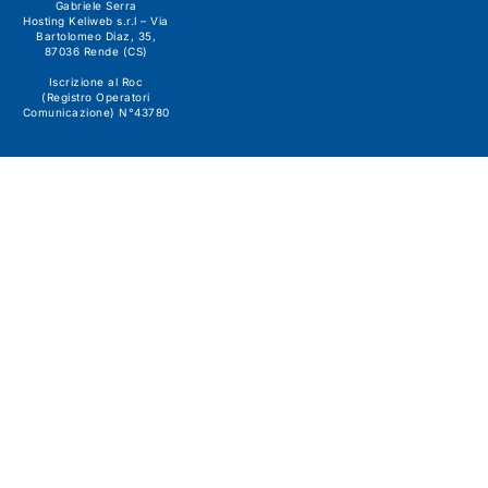
Gabriele Serra
Hosting Keliweb s.r.l – Via
Bartolomeo Diaz, 35,
87036 Rende (CS)
Iscrizione al Roc
(Registro Operatori
Comunicazione) N°43780