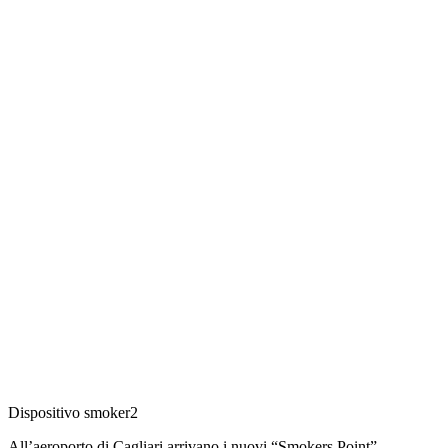
Dispositivo smoker2
All’aeroporto di Cagliari arrivano i nuovi “Smokers Point”,