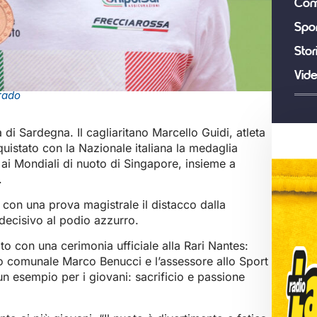
Com
Spor
Stor
Vid
rado
i Sardegna. Il cagliaritano Marcello Guidi, atleta
quistato con la Nazionale italiana la medaglia
 ai Mondiali di nuoto di Singapore, insieme a
.
o con una prova magistrale il distacco dalla
ecisivo al podio azzurro.
to con una cerimonia ufficiale alla Rari Nantes:
lio comunale Marco Benucci e l’assessore allo Sport
n esempio per i giovani: sacrificio e passione