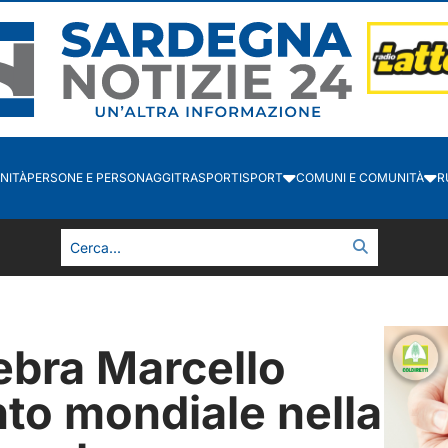
NITÀ
PERSONE E PERSONAGGI
TRASPORTI
SPORT
COMUNI E COMUNITÀ
R
lebra Marcello
nto mondiale nella