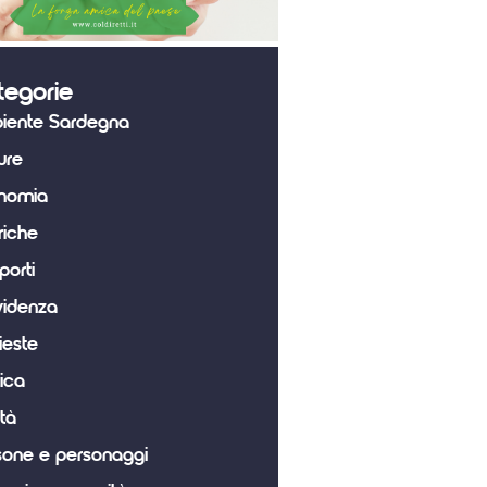
tegorie
iente Sardegna
ure
nomia
riche
porti
videnza
ieste
tica
tà
sone e personaggi