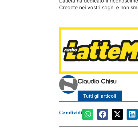
L’atleta ha dedicato il riconoscime
Credete nei vostri sogni e non smet
Claudio Chisu
Tutti gli articoli
Condividi