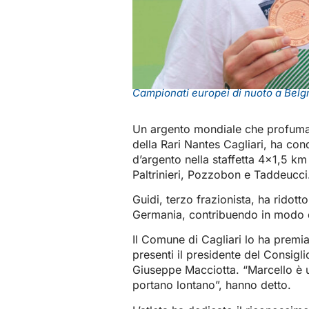
Campionati europei di nuoto a Belg
Un argento mondiale che profuma d
della Rari Nantes Cagliari, ha con
d’argento nella staffetta 4×1,5 km
Paltrinieri, Pozzobon e Taddeucci
Guidi, terzo frazionista, ha ridott
Germania, contribuendo in modo d
Il Comune di Cagliari lo ha premia
presenti il presidente del Consig
Giuseppe Macciotta. “Marcello è u
portano lontano”, hanno detto.