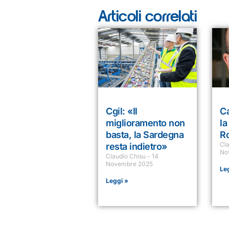
Articoli correlati
Cgil: «Il
Ca
miglioramento non
la
basta, la Sardegna
R
Cl
resta indietro»
No
Claudio Chisu
14
Novembre 2025
Le
Leggi »