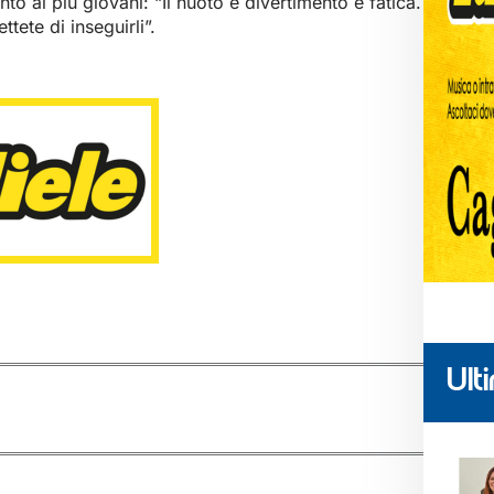
nto ai più giovani: “Il nuoto è divertimento e fatica.
tete di inseguirli”.
Ulti