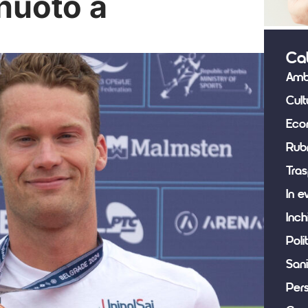
 nuoto a
Ca
Amb
Cult
Eco
Rub
Tras
In e
Inch
Poli
Sani
Per