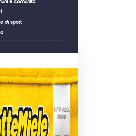
uni e comunità
t
ie di sport
eo