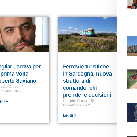
gliari, arriva per
Ferrovie turistiche
 prima volta
in Sardegna, nuova
oberto Saviano
struttura di
audio Chisu
14
comando: chi
vembre 2025
prende le decisioni
Claudio Chisu
13
ggi »
Novembre 2025
Leggi »