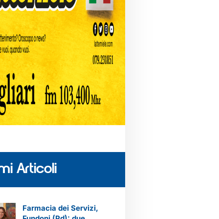
mi Articoli
Farmacia dei Servizi,
Fundoni (Pd): due