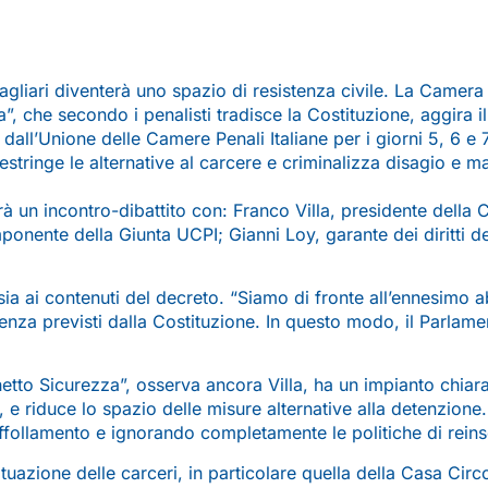
Cagliari diventerà uno spazio di resistenza civile. La Camera
che secondo i penalisti tradisce la Costituzione, aggira il 
 dall’Unione delle Camere Penali Italiane per i giorni 5, 6 e
estringe le alternative al carcere e criminalizza disagio e 
terrà un incontro-dibattito con: Franco Villa, presidente dell
onente della Giunta UCPI; Gianni Loy, garante dei diritti dei
a sia ai contenuti del decreto. “Siamo di fronte all’ennesimo
enza previsti dalla Costituzione. In questo modo, il Parlamen
hetto Sicurezza”, osserva ancora Villa, ha un impianto chiar
e riduce lo spazio delle misure alternative alla detenzione.
ffollamento e ignorando completamente le politiche di rein
tuazione delle carceri, in particolare quella della Casa Circ