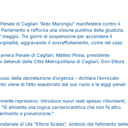
 Penale di Cagliari “Aldo Marongiu” manifesterà contro il
Parlamento e rafforza una visione punitiva della giustizia.
 7 maggio. Tre giorni di sospensione per accendere il
marginalità, aggravando il sovraffollamento, come nel caso
a Camera Penale di Cagliari; Matteo Pinna, presidente
 detenuti della Città Metropolitana di Cagliari; Don Ettore
 abuso della decretazione d’urgenza – dichiara l’avvocato
to viene di fatto esautorato dal suo ruolo e le leggi penali
amente repressivo: introduce nuovi reati spesso ridondanti,
 “Si alimenta una logica carcerocentrica che non fa altro
serimento e prevenzione.”
ondariale di Uta “Ettore Scalas”, simbolo del fallimento delle