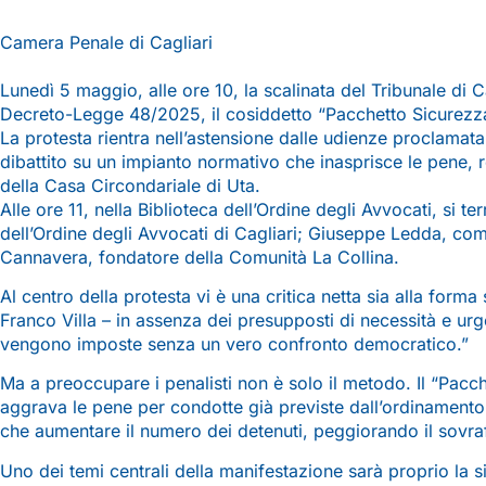
Camera Penale di Cagliari
Lunedì 5 maggio, alle ore 10, la scalinata del Tribunale di 
Decreto-Legge 48/2025, il cosiddetto “Pacchetto Sicurezza”, 
La protesta rientra nell’astensione dalle udienze proclamata
dibattito su un impianto normativo che inasprisce le pene, r
della Casa Circondariale di Uta.
Alle ore 11, nella Biblioteca dell’Ordine degli Avvocati, si 
dell’Ordine degli Avvocati di Cagliari; Giuseppe Ledda, comp
Cannavera, fondatore della Comunità La Collina.
Al centro della protesta vi è una critica netta sia alla form
Franco Villa – in assenza dei presupposti di necessità e urg
vengono imposte senza un vero confronto democratico.”
Ma a preoccupare i penalisti non è solo il metodo. Il “Pacc
aggrava le pene per condotte già previste dall’ordinamento, 
che aumentare il numero dei detenuti, peggiorando il sovra
Uno dei temi centrali della manifestazione sarà proprio la si