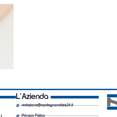
L'Azienda
redazione@sardegnanotizie24.it
Privacy Policy