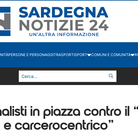
NITÀ
PERSONE E PERSONAGGI
TRASPORTI
SPORT
COMUNI E COMUNITÀ
R
alisti in piazza contro i
 e carcerocentrico”