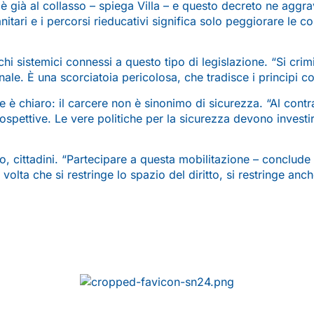
 è già al collasso – spiega Villa – e questo decreto ne aggra
nitari e i percorsi rieducativi significa solo peggiorare le co
i sistemici connessi a questo tipo di legislazione. “Si crimin
enale. È una scorciatoia pericolosa, che tradisce i principi c
 è chiaro: il carcere non è sinonimo di sicurezza. “Al contra
spettive. Le vere politiche per la sicurezza devono investire
tto, cittadini. “Partecipare a questa mobilitazione – conclude Vi
ta che si restringe lo spazio del diritto, si restringe anche 