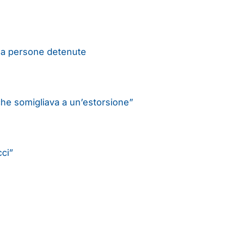
ti a persone detenute
 che somigliava a un’estorsione”
cci”