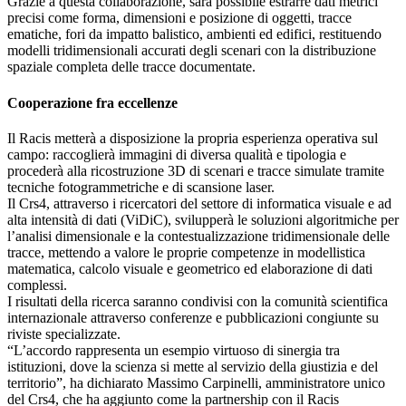
Grazie a questa collaborazione, sarà possibile estrarre dati metrici
precisi come forma, dimensioni e posizione di oggetti, tracce
ematiche, fori da impatto balistico, ambienti ed edifici, restituendo
modelli tridimensionali accurati degli scenari con la distribuzione
spaziale completa delle tracce documentate.
Cooperazione fra eccellenze
Il Racis metterà a disposizione la propria esperienza operativa sul
campo: raccoglierà immagini di diversa qualità e tipologia e
procederà alla ricostruzione 3D di scenari e tracce simulate tramite
tecniche fotogrammetriche e di scansione laser.
Il Crs4, attraverso i ricercatori del settore di informatica visuale e ad
alta intensità di dati (ViDiC), svilupperà le soluzioni algoritmiche per
l’analisi dimensionale e la contestualizzazione tridimensionale delle
tracce, mettendo a valore le proprie competenze in modellistica
matematica, calcolo visuale e geometrico ed elaborazione di dati
complessi.
I risultati della ricerca saranno condivisi con la comunità scientifica
internazionale attraverso conferenze e pubblicazioni congiunte su
riviste specializzate.
“L’accordo rappresenta un esempio virtuoso di sinergia tra
istituzioni, dove la scienza si mette al servizio della giustizia e del
territorio”, ha dichiarato Massimo Carpinelli, amministratore unico
del Crs4, che ha aggiunto come la partnership con il Racis