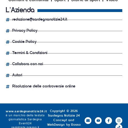
L'Azienda
redazione@sardegnanotizie24.it
Privacy Policy
Cookie Policy
Termini & Condizioni
Collabora con noi
Autori
Risoluzione delle controversie online
www.sardegnanotizie24.it
Copyright © 2026
è un marchio della testata
Sardegna Notizie 24
giornalistica
Sardegna
Concept and
Eventi24
WebDesign by
Rosso
registrata presso il