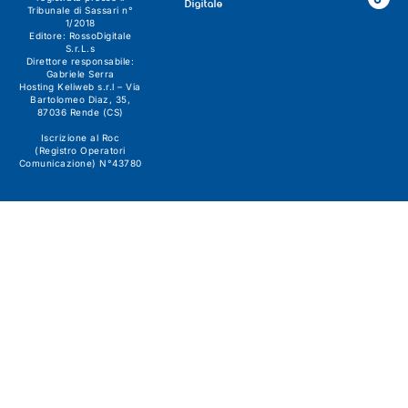
Digitale
Tribunale di Sassari n°
1/2018
Editore:
RossoDigitale
S.r.L.s
Direttore responsabile:
Gabriele Serra
Hosting Keliweb s.r.l – Via
Bartolomeo Diaz, 35,
87036 Rende (CS)
Iscrizione al Roc
(Registro Operatori
Comunicazione) N°43780