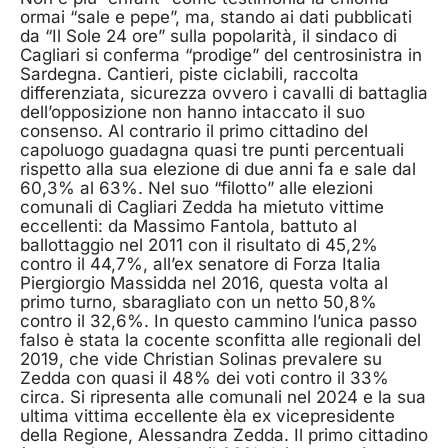
ormai “sale e pepe”, ma, stando ai dati pubblicati
da “Il Sole 24 ore” sulla popolarità, il sindaco di
Cagliari si conferma “prodige” del centrosinistra in
Sardegna. Cantieri, piste ciclabili, raccolta
differenziata, sicurezza ovvero i cavalli di battaglia
dell’opposizione non hanno intaccato il suo
consenso. Al contrario il primo cittadino del
capoluogo guadagna quasi tre punti percentuali
rispetto alla sua elezione di due anni fa e sale dal
60,3% al 63%. Nel suo “filotto” alle elezioni
comunali di Cagliari Zedda ha mietuto vittime
eccellenti: da Massimo Fantola, battuto al
ballottaggio nel 2011 con il risultato di 45,2%
contro il 44,7%, all’ex senatore di Forza Italia
Piergiorgio Massidda nel 2016, questa volta al
primo turno, sbaragliato con un netto 50,8%
contro il 32,6%. In questo cammino l’unica passo
falso è stata la cocente sconfitta alle regionali del
2019, che vide Christian Solinas prevalere su
Zedda con quasi il 48% dei voti contro il 33%
circa. Si ripresenta alle comunali nel 2024 e la sua
ultima vittima eccellente èla ex vicepresidente
della Regione, Alessandra Zedda. Il primo cittadino