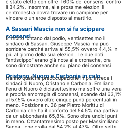
è stato eletto con oltre il 60% dei consensi contro
il 34,2%. Insomma, alle prossime elezioni il
centrodestra dovrà trovare un campione per
vincere o un eroe disposto al martirio.
A Sassari Mascia non si fa scippare
consensi
E’ molto lontano dal podio, ventisettesimo il
sindaco di Sassari, Giuseppe Mascia ma può
sorridere perché arriva al 55,5% ovvero 4,4,% in
più al giorno della sua elezioni. Le due doti
“antiscippo” erano già note alle cronache, ora
sono dimostrate anche sul piano dei consensi
Oristano, Nuoro e Carbonia in calo
Hanno qualche preoccupazione in più invece i
sindaci di Nuoro, Oristano e Carbonia. Emiliano
Fenu di Nuoro è diciasettesimo ma soffre una vera
e propria emorragia di consensi, scende dal 63,1%
al 57,5% ovvero oltre cinque punti percentuali in
meno. Posizione n. 36 per Pietro Morittu di
Carbonia che ha il conforto del 54,5% ma partiva
da un abbondante 65,8%. Sono oltre undici punti
in meno. Ottantatreesimo posto per Massimiliano
Sanna , che crolla dal 54,2% al 47%. Oltre sette