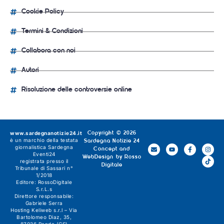
Cookie Policy
Termini & Condizioni
Collabora con noi
Autori
Risoluzione delle controversie online
www.sardegnanotizie24.it
Copyright © 2026
è un marchio della testata
Sardegna Notizie 24
giornalistica
Sardegna
Concept and
Eventi24
WebDesign by
Rosso
registrata presso il
Digitale
Tribunale di Sassari n°
1/2018
Editore:
RossoDigitale
S.r.L.s
Direttore responsabile:
Gabriele Serra
Hosting Keliweb s.r.l – Via
Bartolomeo Diaz, 35,