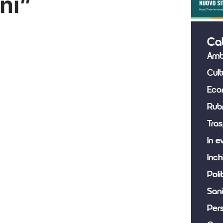
ni”
Ca
Amb
Cult
Eco
Rub
Tras
In e
Inch
Poli
Sani
Per