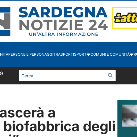
NITÀ
PERSONE E PERSONAGGI
TRASPORTI
SPORT
COMUNI E COMUNITÀ
R
50
nascerà a
a biofabbrica degli