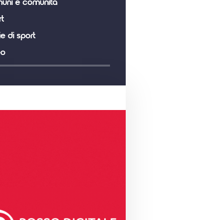
uni e comunità
t
ie di sport
eo