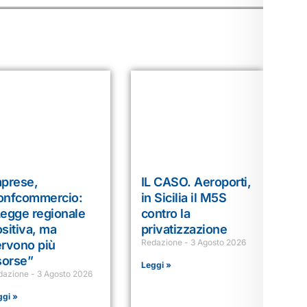
mprese,
IL CASO. Aeroporti,
onfcommercio:
in Sicilia il M5S
Legge regionale
contro la
sitiva, ma
privatizzazione
Redazione
3 Agosto 2026
ervono più
sorse”
Leggi »
dazione
3 Agosto 2026
ggi »