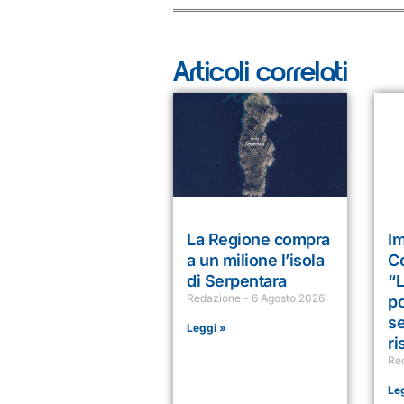
Articoli correlati
La Regione compra
I
a un milione l’isola
C
di Serpentara
“
Redazione
6 Agosto 2026
po
s
Leggi »
ri
Re
Le