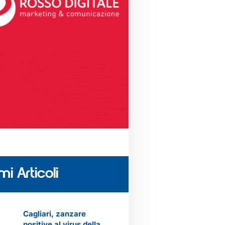
mi Articoli
Cagliari, zanzare
positive al virus della