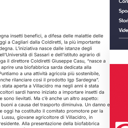
Com
Spor
Stor
Vid
na insetti benefici, a difesa delle malattie delle
gi a Cagliari dalla Coldiretti, la più importante
egna. L’iniziativa nasce dalle istanze degli
l’Università di Sassari e dell’istituto agrario di
ega il direttore Coldiretti Giuseppe Casu, “nasce a
aprire una biofabbrica sarda dedicata alla
Puntiamo a una attività agricola più sostenibile,
nche rilanciare così il prodotto Igp Sardegna”.
 stata aperta a Villacidro ma negli anni è stata
icoltori sardi hanno iniziato a importare insetti da
ne sono lievitati. Ma c’è anche un altro aspetto:
tti buoni a causa del trasporto diminuiva. Un danno e
re oggi ha costituito il comitato promotore per la
 Lussu, giovane agricoltore di Villacidro, in
sidente. Alla presentazione della biofabbrica