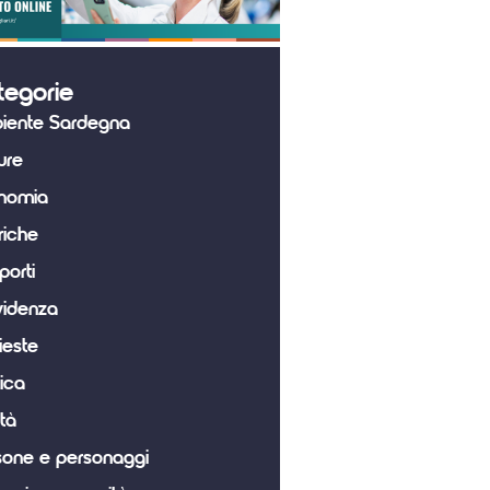
tegorie
iente Sardegna
ure
nomia
riche
porti
videnza
ieste
tica
tà
sone e personaggi