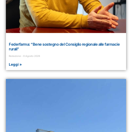
Federfarma: “Bene sostegno del Consiglio regionale alle farmacie
rurali”
Redazione
6 Agosto 2026
Leggi »