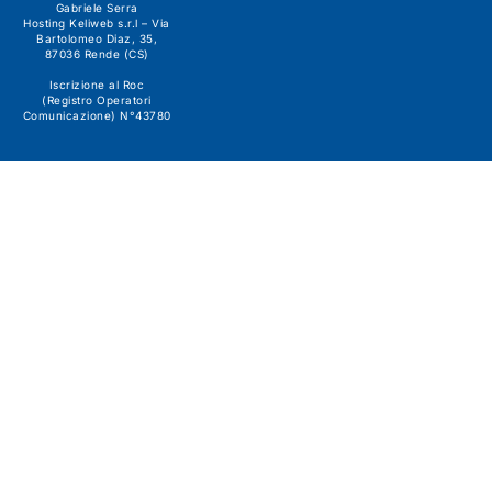
Gabriele Serra
Hosting Keliweb s.r.l – Via
Bartolomeo Diaz, 35,
87036 Rende (CS)
Iscrizione al Roc
(Registro Operatori
Comunicazione) N°43780