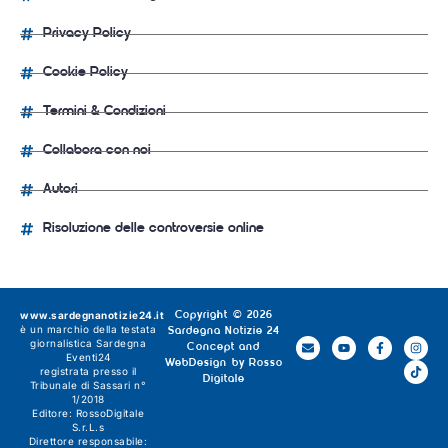
Privacy Policy
Cookie Policy
Termini & Condizioni
Collabora con noi
Autori
Risoluzione delle controversie online
www.sardegnanotizie24.it
Copyright © 2026
è un marchio della testata
Sardegna Notizie 24
giornalistica
Sardegna
Concept and
Eventi24
WebDesign by
Rosso
registrata presso il
Digitale
Tribunale di Sassari n°
1/2018
Editore:
RossoDigitale
S.r.L.s
Direttore responsabile: