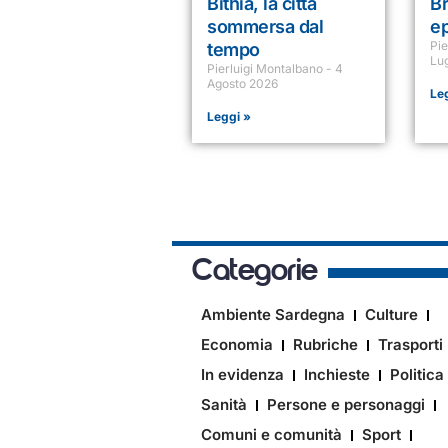
Bithia, la città
Br
sommersa dal
e
Pi
tempo
Lu
Pierluigi Montalbano
4
Agosto 2026
Le
Leggi »
Categorie
Ambiente Sardegna
Culture
Economia
Rubriche
Trasporti
In evidenza
Inchieste
Politica
Sanità
Persone e personaggi
Comuni e comunità
Sport