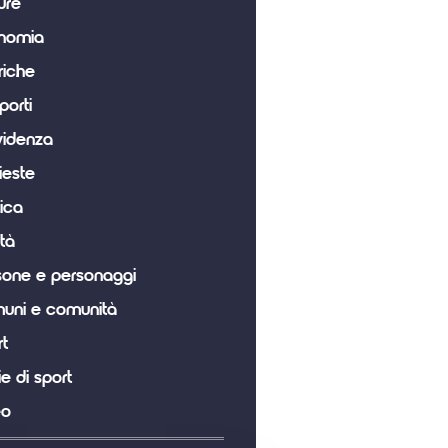
ure
nomia
riche
porti
videnza
ieste
tica
tà
sone e personaggi
uni e comunità
t
ie di sport
eo