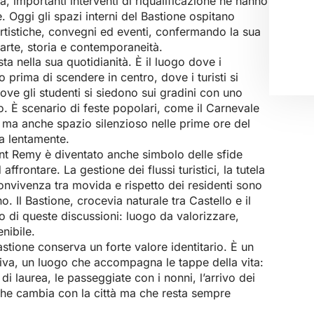
a, importanti interventi di riqualificazione ne hanno
le. Oggi gli spazi interni del Bastione ospitano
tistiche, convegni ed eventi, confermando la sua
arte, storia e contemporaneità.
ta nella sua quotidianità. È il luogo dove i
 prima di scendere in centro, dove i turisti si
ve gli studenti si siedono sui gradini con uno
o. È scenario di feste popolari, come il Carnevale
, ma anche spazio silenzioso nelle prime ore del
ia lentamente.
Saint Remy è diventato anche simbolo delle sfide
ffrontare. La gestione dei flussi turistici, la tutela
nvivenza tra movida e rispetto dei residenti sono
no. Il Bastione, crocevia naturale tra Castello e il
ro di queste discussioni: luogo da valorizzare,
nibile.
astione conserva un forte valore identitario. È un
iva, un luogo che accompagna le tappe della vita:
 di laurea, le passeggiate con i nonni, l’arrivo dei
che cambia con la città ma che resta sempre