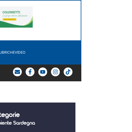
UBRICHE
VIDEO
tegorie
iente Sardegna