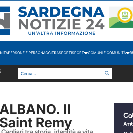
NITÀ
PERSONE E PERSONAGGI
TRASPORTI
SPORT
COMUNI E COMUNITÀ
R
7
ALBANO. Il
Ca
 Saint Remy
Amb
agliari tra storia, identità e vita