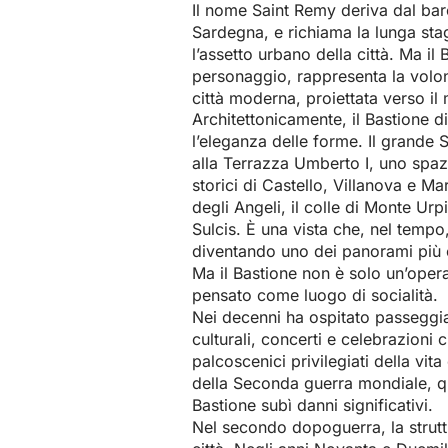
Il nome Saint Remy deriva dal bar
Sardegna, e richiama la lunga s
l’assetto urbano della città. Ma i
personaggio, rappresenta la volont
città moderna, proiettata verso il
Architettonicamente, il Bastione 
l’eleganza delle forme. Il grande
alla Terrazza Umberto I, uno spazi
storici di Castello, Villanova e Ma
degli Angeli, il colle di Monte Urpi
Sulcis. È una vista che, nel tempo, 
diventando uno dei panorami più ce
Ma il Bastione non è solo un’oper
pensato come luogo di socialità.
Nei decenni ha ospitato passeggia
culturali, concerti e celebrazioni 
palcoscenici privilegiati della vit
della Seconda guerra mondiale, q
Bastione subì danni significativi.
Nel secondo dopoguerra, la struttu