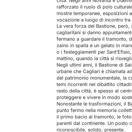
città. Negli anni Novanta e Duemil
rafforzato il ruolo di polo cultura
mostre temporanee, esposizioni ar
vocazione a luogo di incontro tra 
La vera forza del Bastione, però, s
cagliaritani si danno appuntamento
fermano a guardare il tramonto, do
zaino in spalla e un gelato in man
o i festeggiamenti per Sant’Efisio
mattino, quando la città si risvegl
Negli ultimi anni, il Bastione di 
urbane che Cagliari è chiamata ad a
del patrimonio monumentale, la co
temi ricorrenti nel dibattito cittadi
resto della città, è spesso al cent
proteggere e vivere in modo soste
Nonostante le trasformazioni, il B
punto fermo nella memoria collett
il primo bacio al tramonto, le foto
parenti dal continente. Un posto 
riconoscibile, solido, presente.