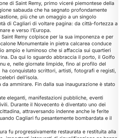
one di Saint Remy, primo viceré piemontese della
tagione sabauda che ha segnato profondamente
l Bastione, più che un omaggio a un singolo
à di Cagliari di voltare pagina: da città-fortezza a
 mare e verso l’Europa.
di Saint Remy colpisce per la sua imponenza e per
 Scalone Monumentale in pietra calcarea conduce
o ampio e luminoso che si affaccia sui quartieri
rina. Da qui lo sguardo abbraccia il porto, il Golfo
nu e, nelle giornate limpide, fino al profilo del
ha conquistato scrittori, artisti, fotografi e registi,
lebri dell’isola.
a da ammirare. Fin dalla sua inaugurazione è stato
te eleganti, manifestazioni pubbliche, eventi
civili. Durante il Novecento è diventato uno dei
a cittadina, attraversando indenne anche le ferite
uando Cagliari fu pesantemente bombardata e il
ra fu progressivamente restaurata e restituita alla