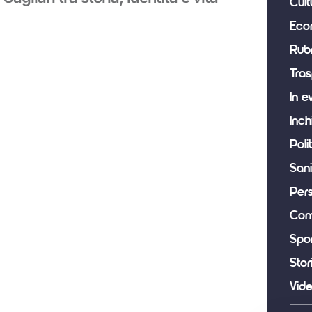
Cult
Eco
Rub
Tras
In e
Inch
Poli
Sani
Per
Com
Spor
Stor
Vid