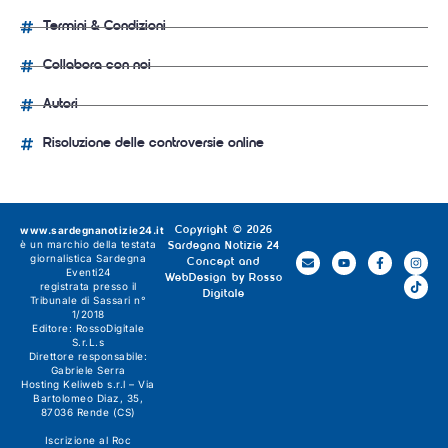
Termini & Condizioni
Collabora con noi
Autori
Risoluzione delle controversie online
www.sardegnanotizie24.it
Copyright © 2026
è un marchio della testata
Sardegna Notizie 24
giornalistica
Sardegna
Concept and
Eventi24
WebDesign by
Rosso
registrata presso il
Digitale
Tribunale di Sassari n°
1/2018
Editore:
RossoDigitale
S.r.L.s
Direttore responsabile:
Gabriele Serra
Hosting Keliweb s.r.l – Via
Bartolomeo Diaz, 35,
87036 Rende (CS)
Iscrizione al Roc