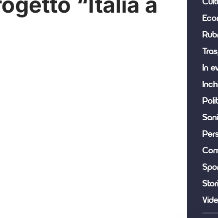
ogetto “Italia a
Cult
Eco
Rub
Tras
In e
Inch
Poli
Sani
Per
Com
Spor
Stor
Vid