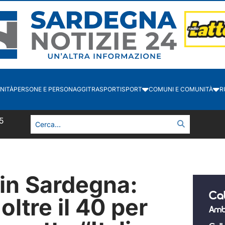
NITÀ
PERSONE E PERSONAGGI
TRASPORTI
SPORT
COMUNI E COMUNITÀ
R
6
 in Sardegna:
Ca
ltre il 40 per
Amb