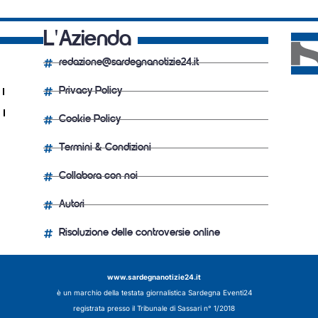
L'Azienda
redazione@sardegnanotizie24.it
Privacy Policy
Cookie Policy
Termini & Condizioni
Collabora con noi
Autori
Risoluzione delle controversie online
www.sardegnanotizie24.it
è un marchio della testata giornalistica
Sardegna Eventi24
registrata presso il Tribunale di Sassari n° 1/2018