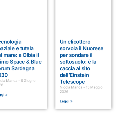
ecnologia
Un elicottero
aziale e tutela
sorvola il Nuorese
l mare: a Olbia il
per sondare il
rimo Space & Blue
sottosuolo: è la
orum Sardegna
caccia al sito
030
dell’Einstein
cola Manca
8 Giugno
Telescope
26
Nicola Manca
15 Maggio
2026
ggi »
Leggi »