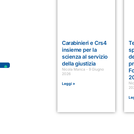
Carabinieri e Crs4
T
insieme per la
sp
scienza al servizio
de
della giustizia
p
Nicola Manca
9 Giugno
F
2026
2
Ni
Leggi »
20
Le