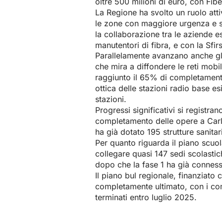
oltre 500 milioni di euro, con Fi
La Regione ha svolto un ruolo att
le zone con maggiore urgenza e sta
la collaborazione tra le aziende es
manutentori di fibra, e con la Sfir
Parallelamente avanzano anche gli al
che mira a diffondere le reti mobi
raggiunto il 65% di completamento
ottica delle stazioni radio base es
stazioni.
Progressi significativi si registran
completamento delle opere a Carlo
ha già dotato 195 strutture sanitar
Per quanto riguarda il piano scuo
collegare quasi 147 sedi scolasti
dopo che la fase 1 ha già conness
Il piano bul regionale, finanziato c
completamente ultimato, con i co
terminati entro luglio 2025.