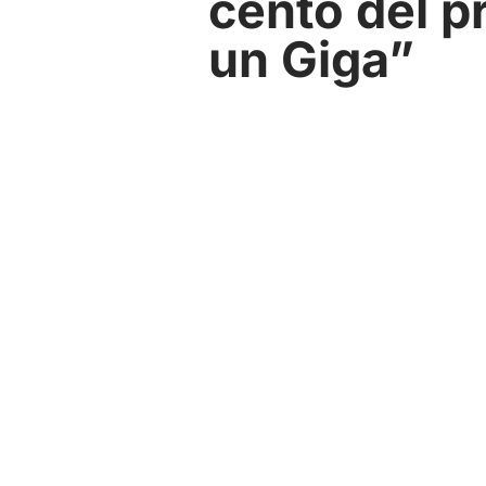
cento del pr
un Giga”