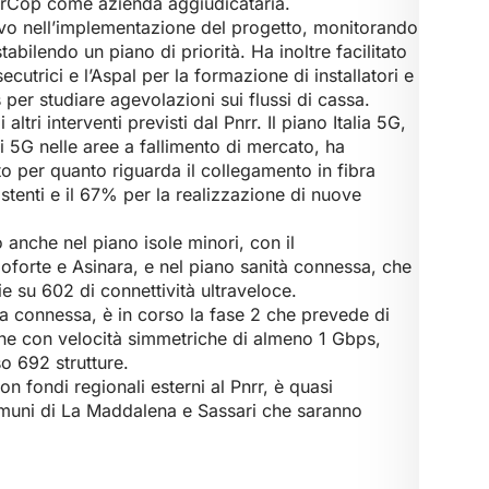
berCop come azienda aggiudicataria.
ivo nell’implementazione del progetto, monitorando
bilendo un piano di priorità. Ha inoltre facilitato
ecutrici e l’Aspal per la formazione di installatori e
s per studiare agevolazioni sui flussi di cassa.
tri interventi previsti dal Pnrr. Il piano Italia 5G,
li 5G nelle aree a fallimento di mercato, ha
 per quanto riguarda il collegamento in fibra
istenti e il 67% per la realizzazione di nuove
o anche nel piano isole minori, con il
forte e Asinara, e nel piano sanità connessa, che
ie su 602 di connettività ultraveloce.
la connessa, è in corso la fase 2 che prevede di
che con velocità simmetriche di almeno 1 Gbps,
o 692 strutture.
on fondi regionali esterni al Pnrr, è quasi
muni di La Maddalena e Sassari che saranno