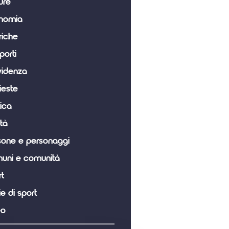
ure
nomia
riche
porti
videnza
ieste
tica
tà
sone e personaggi
uni e comunità
t
ie di sport
eo