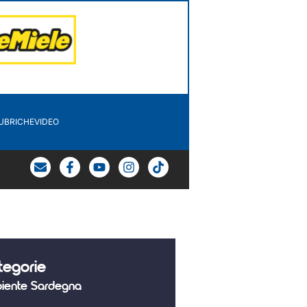
UBRICHE
VIDEO
tegorie
iente Sardegna